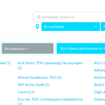
Все рубрики
Все сферы деятельности
Все регионы
ние (1)
ALA Sintez, ТОО, производство укупорки
ALG Co
(1)
AllSaf
Alstom Kazakhstan, ТОО (2)
Altern
BSP Archiv Audit (2)
Build E
Castrol (1)
Digis 
Eco-tek, ТОО, утилизация и переработка
Endeav
(2)