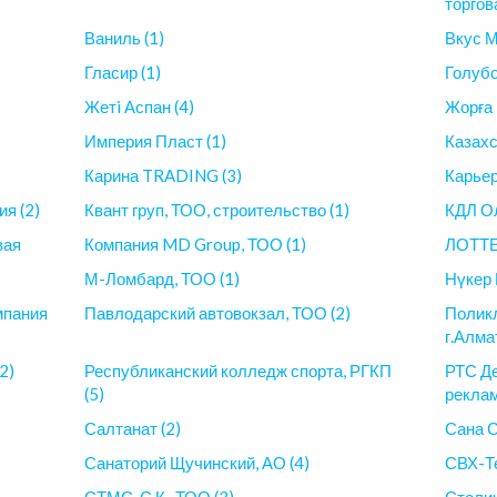
торгов
Ваниль (1)
Вкус М
Гласир (1)
Голубо
Жетi Аспан (4)
Жорға 
Империя Пласт (1)
Казахс
Карина TRADING (3)
Карьер
я (2)
Квант груп, ТОО, строительство (1)
КДЛ Ол
вая
Компания MD Group, ТОО (1)
ЛОТТЕ 
М-Ломбард, ТОО (1)
Нүкер 
мпания
Павлодарский автовокзал, ТОО (2)
Полик
г.Алма
2)
Республиканский колледж спорта, РГКП
РТС Де
(5)
реклам
Салтанат (2)
Сана С
Санаторий Щучинский, АО (4)
СВХ-Те