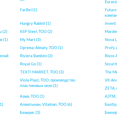
Eurasi
FarBel (1)
Future
компан
Hungry Rabbit (1)
Invent
 (2)
KSP Steel, ТОО (2)
Marden
в (1)
My Mart (3)
Nova Ц
Oprema-Almaty, ТОО (1)
Profy 
делий
Riviera Bambini (3)
Rixos 
Royal Go (1)
Securit
TEXTI MARKET, ТОО (3)
The Me
Viola Plast, ТОО, производство
VK dev
пластиковых окон (1)
ZETA, 
Азма, ТОО (1)
АЗТМ, 
1)
Алматынан, Vitalnan, ТОО (6)
Балбул
Беакрис (3)
Беккер