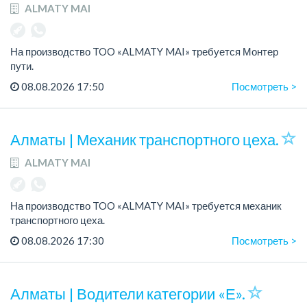
ALMATY MAI
На производство TOO «ALMATY MAI» требуется Монтер
пути.
Зарплата: 322 000 тенге.
08.08.2026 17:50
Посмотреть >
График работы: 5/2, с 08.00 до 17.00.
Требования: высшее или среднее специальное
Алматы | Механик транспортного цеха.
образование...
ALMATY MAI
На производство TOO «ALMATY MAI» требуется механик
транспортного цеха.
Зарплата: до 380 000 тенге на руки.
08.08.2026 17:30
Посмотреть >
График работы: 5/2, с 08.00 до 17.00.
Требования: высшее или среднее...
Алматы | Водители категории «Е».