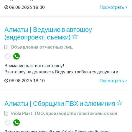
Условия: работа в офисе (Абылай хана - Макатаева).
08.08.2026 18:30
Посмотреть >
График работы: 5/2, пятидневка, с 9 до 18 час.
Требован...
Алматы | Ведущие в автошоу
(видеопроект, съемки)
Объявления от частных лиц
Внимание, кастинг в автошоу!
В автошоу на должность Ведущих требуются девушки и
парни. А также авто эксперты и авто перекупы.
08.08.2026 18:10
Посмотреть >
Преимущество для соискателей:
– знание автомоб...
Алматы | Сборщики ПВХ и алюминия
Viola Plast, ТОО, производство пластиковых окон
В металлопластиковый цех «Viola Plast» требуются