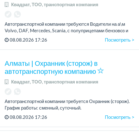
Квадрат, ТОО, транспортная компания
Автотранспортной компании требуются Водители на а\м
Volvo, DAF, Mercedes, Scania, с полуприцепами бензовоз и
битумовоз.
08.08.2026 17:26
Посмотреть >
Требования:
- Категория «Е» ОБЯЗАТЕЛЬНА!
Алматы | Охранник (сторож) в
- Опыт эксплу...
автотранспортную компанию
Квадрат, ТОО, транспортная компания
Автотранспортной компании требуется Охранник (сторож).
График работы: сменный, суточный.
Зарплата: от 15 000 до 22 000 тенге/смена.
08.08.2026 17:26
Посмотреть >
Пунктуальный, коммуникабельный, без вредны...