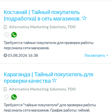
устная и письменная речь.
Костанай | Тайный покупатель
Ес...
(подработка) в сеть магазинов.
Alternative Marketing Solutions, ТОО
Требуются тайные покупатели для проверки работы
персонала сети магазинов.
Требования: Ответственность, Внимательность, Грамотная
05.08.2026 16:38
Посмотреть >
устная и письменная речь
Если вы готовы сотрудничать, пр...
Караганда | Тайный покупатель для
проверки качества
Alternative Marketing Solutions, ТОО
Требуются "тайные покупатели" для проверки работы
персонала сети магазинов. График работы: гибкий.