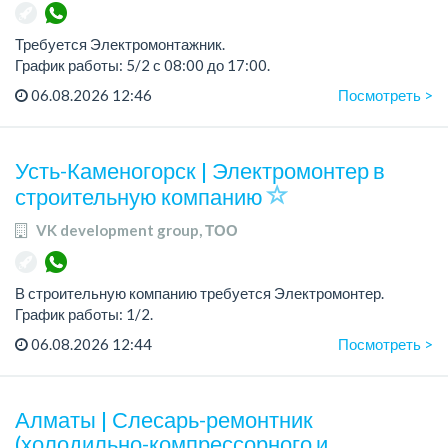
Требуется Электромонтажник.
График работы: 5/2 с 08:00 до 17:00.
06.08.2026 12:46
Посмотреть >
Официальное трудоустройство
Заработная плата на карту банка один раз в месяц.
Усть-Каменогорск | Электромонтер в
Требования:
строительную компанию
VK development group, ТОО
В строительную компанию требуется Электромонтер.
График работы: 1/2.
Зарплата: 350 000 тенге на карту банка.
06.08.2026 12:44
Посмотреть >
Место работы: р-н КШТ.
Официальное трудоустройство.
Алматы | Слесарь-ремонтник
(холодильно-компрессорного и