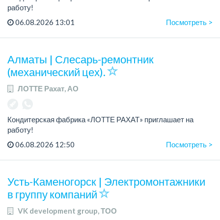
работу!
График работы: сменный.
06.08.2026 13:01
Посмотреть >
Зарплата: от 260 219 до 390 328 тенге.
Условия: стабильная зарплата (указана с вычетом налогов),
пред...
Алматы | Слесарь-ремонтник
(механический цех).
ЛОТТЕ Рахат, АО
Кондитерская фабрика «ЛОТТЕ РАХАТ» приглашает на
работу!
График работы: сменный.
06.08.2026 12:50
Посмотреть >
Зарплата: от 293 906 до 390 328 тенге.
Условия: стабильная зарплата (указана с вычетом налогов),
пред...
Усть-Каменогорск | Электромонтажники
в группу компаний
VK development group, ТОО